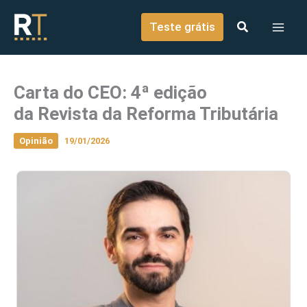
o
Ir para o conteúdo
conteúdo
Teste grátis
Carta do CEO: 4ª edição
da Revista da Reforma Tributária
Opinião
19/01/2026