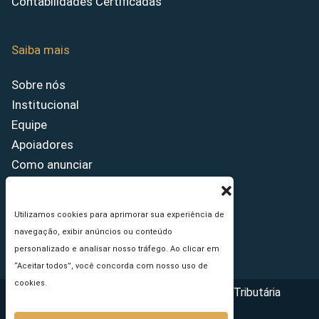
Contabilidades Certificadas
Saiba mais
Sobre nós
Institucional
Equipe
Apoiadores
Como anunciar
Fale conosco
Termos de uso
Utilizamos cookies para aprimorar sua experiência de
Política de privacidade
navegação, exibir anúncios ou conteúdo
Princípios Editoriais
personalizado e analisar nosso tráfego. Ao clicar em
“Aceitar todos”, você concorda com nosso uso de
cookies.
Copyright © 2026 - Portal da Reforma Tributária