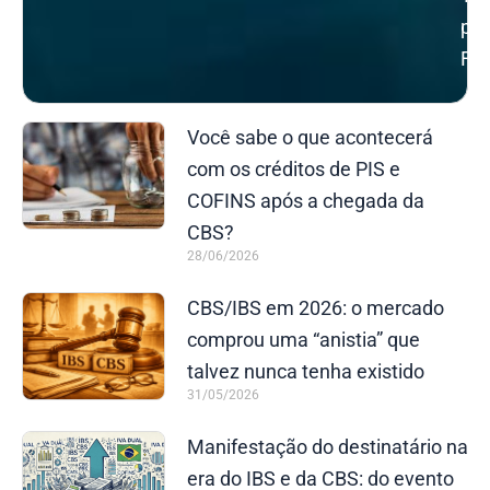
pel
FBT
Você sabe o que acontecerá
com os créditos de PIS e
COFINS após a chegada da
CBS?
28/06/2026
CBS/IBS em 2026: o mercado
comprou uma “anistia” que
talvez nunca tenha existido
31/05/2026
Manifestação do destinatário na
era do IBS e da CBS: do evento