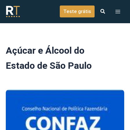
o
Ir para o conteúdo
conteúdo
Teste grátis
Açúcar e Álcool do
Estado de São Paulo