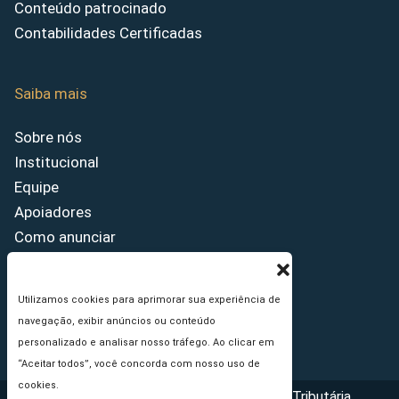
Conteúdo patrocinado
Contabilidades Certificadas
Saiba mais
Sobre nós
Institucional
Equipe
Apoiadores
Como anunciar
Fale conosco
Termos de uso
Utilizamos cookies para aprimorar sua experiência de
Política de privacidade
navegação, exibir anúncios ou conteúdo
Princípios Editoriais
personalizado e analisar nosso tráfego. Ao clicar em
“Aceitar todos”, você concorda com nosso uso de
cookies.
Copyright © 2026 - Portal da Reforma Tributária