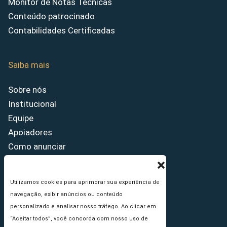
Monitor de Notas Técnicas
Conteúdo patrocinado
Contabilidades Certificadas
Saiba mais
Sobre nós
Institucional
Equipe
Apoiadores
Como anunciar
Fale conosco
Termos de uso
Utilizamos cookies para aprimorar sua experiência de
Política de privacidade
navegação, exibir anúncios ou conteúdo
Princípios Editoriais
personalizado e analisar nosso tráfego. Ao clicar em
“Aceitar todos”, você concorda com nosso uso de