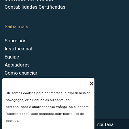
Contabilidades Certificadas
Saiba mais
Sobre nós
Institucional
Equipe
Apoiadores
Como anunciar
Fale conosco
Termos de uso
Utilizamos cookies para aprimorar sua experiência de
Política de privacidade
navegação, exibir anúncios ou conteúdo
Princípios Editoriais
personalizado e analisar nosso tráfego. Ao clicar em
“Aceitar todos”, você concorda com nosso uso de
cookies.
Copyright © 2026 - Portal da Reforma Tributária