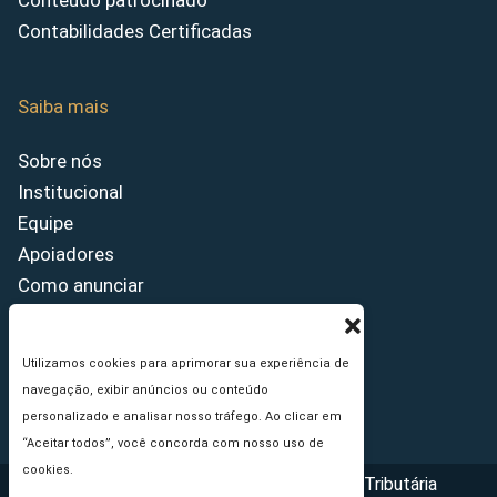
Conteúdo patrocinado
Contabilidades Certificadas
Saiba mais
Sobre nós
Institucional
Equipe
Apoiadores
Como anunciar
Fale conosco
Termos de uso
Utilizamos cookies para aprimorar sua experiência de
Política de privacidade
navegação, exibir anúncios ou conteúdo
Princípios Editoriais
personalizado e analisar nosso tráfego. Ao clicar em
“Aceitar todos”, você concorda com nosso uso de
cookies.
Copyright © 2026 - Portal da Reforma Tributária