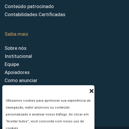
Conteúdo patrocinado
Contabilidades Certificadas
Saiba mais
Sobre nós
Institucional
Equipe
Apoiadores
Como anunciar
Fale conosco
Termos de uso
Utilizamos cookies para aprimorar sua experiência de
Política de privacidade
navegação, exibir anúncios ou conteúdo
Princípios Editoriais
personalizado e analisar nosso tráfego. Ao clicar em
“Aceitar todos”, você concorda com nosso uso de
cookies.