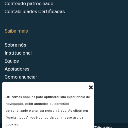
Conteúdo patrocinado
Contabilidades Certificadas
Saiba mais
Sobre nós
Institucional
Equipe
Apoiadores
Como anunciar
Fale conosco
Termos de uso
Utilizamos cookies para aprimorar sua experiência de
Política de privacidade
navegação, exibir anúncios ou conteúdo
Princípios Editoriais
personalizado e analisar nosso tráfego. Ao clicar em
“Aceitar todos”, você concorda com nosso uso de
cookies.