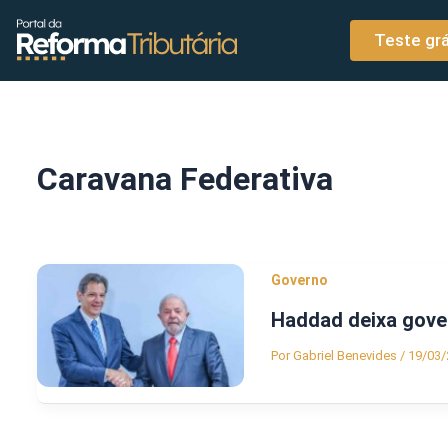
o
Ir para o conteúdo
conteúdo
Teste grá
Caravana Federativa
Governo
Haddad deixa gover
Por
Gabriel Benevides
/
19/03/