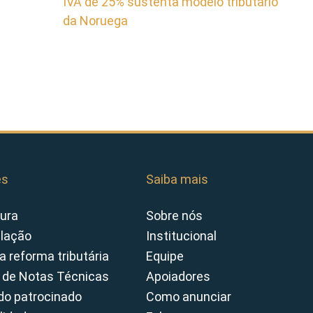
IVA de 25% sustenta modelo tributário
da Noruega
es
Saiba mais
ura
Sobre nós
slação
Institucional
a reforma tributária
Equipe
 de Notas Técnicas
Apoiadores
o patrocinado
Como anunciar