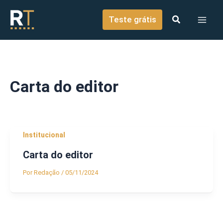
o
Ir para o conteúdo
conteúdo
Teste grátis
Carta do editor
Institucional
Carta do editor
Por
Redação
/
05/11/2024