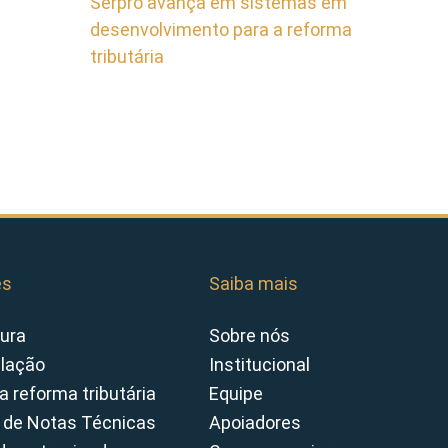
Serpro avança em sistemas em
desenvolvimento para a reforma
tributária
es
Saiba mais
ura
Sobre nós
slação
Institucional
a reforma tributária
Equipe
 de Notas Técnicas
Apoiadores