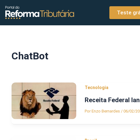
o
Ir para o conteúdo
conteúdo
Teste grá
ChatBot
Tecnologia
Receita Federal l
Por
Enzo Bernardes
/
06/02/20