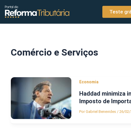
o
Ir para o conteúdo
conteúdo
Teste grá
Comércio e Serviços
Economia
Haddad minimiza imp
Imposto de Import
Por
Gabriel Benevides
/
26/02/