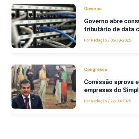
Governo
Governo abre consu
tributário de data 
Por
Redação
/
06/10/2025
Congresso
Comissão aprova ex
empresas do Simpl
Por
Redação
/
22/08/2025