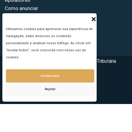
Apoiadores
Como anunciar
Fale conosco
Termos de uso
Utilizamos cookies para aprimorar sua experiência de
Política de privacidade
navegação, exibir anúncios ou conteúdo
Princípios Editoriais
personalizado e analisar nosso tráfego. Ao clicar em
“Aceitar todos”, você concorda com nosso uso de
cookies.
Copyright © 2026 - Portal da Reforma Tributária
Aceitar todos
Rejeitar
Seu e-mail