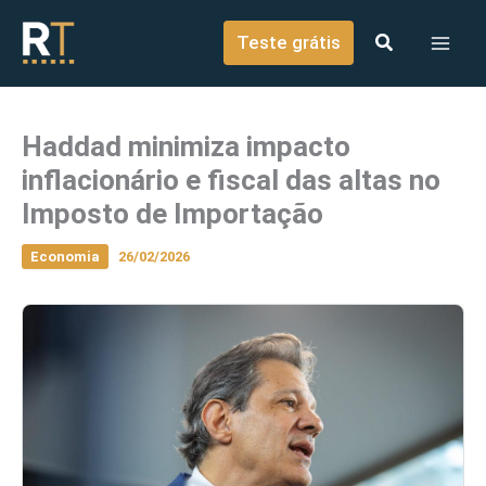
o
Ir para o conteúdo
conteúdo
Teste grátis
Haddad minimiza impacto
inflacionário e fiscal das altas no
Imposto de Importação
Economia
26/02/2026