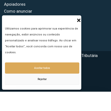
Apoiadores
Como anunciar
Fale conosco
Termos de uso
Utilizamos cookies para aprimorar sua experiência de
Política de privacidade
navegação, exibir anúncios ou conteúdo
Princípios Editoriais
personalizado e analisar nosso tráfego. Ao clicar em
“Aceitar todos”, você concorda com nosso uso de
cookies.
Copyright © 2026 - Portal da Reforma Tributária
Aceitar todos
Rejeitar
Seu e-mail