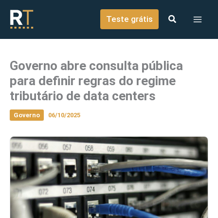
o
Ir para o conteúdo
conteúdo
Teste grátis
Governo abre consulta pública
para definir regras do regime
tributário de data centers
Governo
06/10/2025