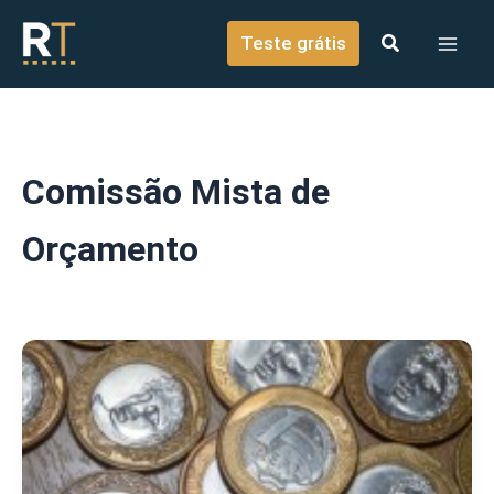
o
Ir para o conteúdo
conteúdo
Teste grátis
Comissão Mista de
Orçamento