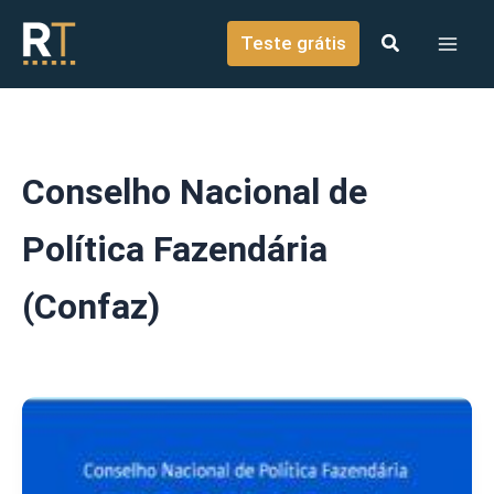
o
Ir para o conteúdo
conteúdo
Teste grátis
Conselho Nacional de
Política Fazendária
(Confaz)