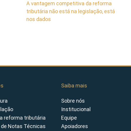
A vantagem competitiva da reforma
tributária não está na legislação, está
nos dados
es
Saiba mais
ura
Sobre nós
slação
Institucional
a reforma tributária
Equipe
 de Notas Técnicas
Apoiadores