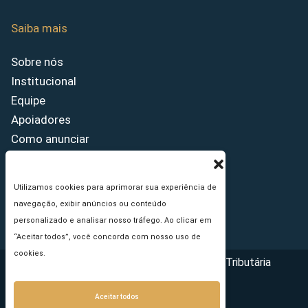
Saiba mais
Sobre nós
Institucional
Equipe
Apoiadores
Como anunciar
Fale conosco
Termos de uso
Utilizamos cookies para aprimorar sua experiência de
Política de privacidade
navegação, exibir anúncios ou conteúdo
Princípios Editoriais
personalizado e analisar nosso tráfego. Ao clicar em
“Aceitar todos”, você concorda com nosso uso de
cookies.
Copyright © 2026 - Portal da Reforma Tributária
Aceitar todos