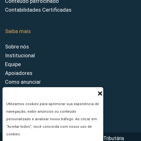
Conteúdo patrocinado
Contabilidades Certificadas
Saiba mais
Sobre nós
Institucional
Equipe
Apoiadores
Como anunciar
Fale conosco
Termos de uso
Utilizamos cookies para aprimorar sua experiência de
Política de privacidade
navegação, exibir anúncios ou conteúdo
Princípios Editoriais
personalizado e analisar nosso tráfego. Ao clicar em
“Aceitar todos”, você concorda com nosso uso de
cookies.
Copyright © 2026 - Portal da Reforma Tributária