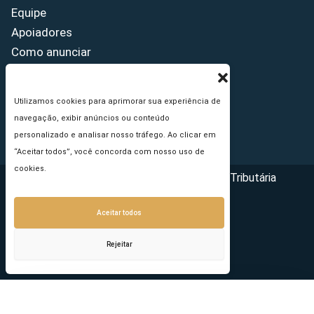
Equipe
Apoiadores
Como anunciar
Fale conosco
Termos de uso
Utilizamos cookies para aprimorar sua experiência de
Política de privacidade
navegação, exibir anúncios ou conteúdo
Princípios Editoriais
personalizado e analisar nosso tráfego. Ao clicar em
“Aceitar todos”, você concorda com nosso uso de
cookies.
Copyright © 2026 - Portal da Reforma Tributária
Aceitar todos
Rejeitar
Seu e-mail