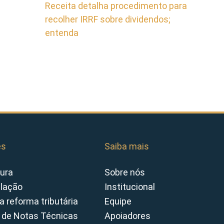
Receita detalha procedimento para
recolher IRRF sobre dividendos;
entenda
es
Saiba mais
ura
Sobre nós
slação
Institucional
a reforma tributária
Equipe
 de Notas Técnicas
Apoiadores