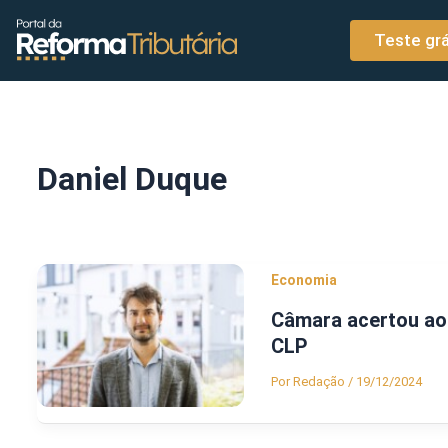
o
Ir para o conteúdo
conteúdo
Teste grá
Daniel Duque
Economia
Câmara acertou ao 
CLP
Por
Redação
/
19/12/2024