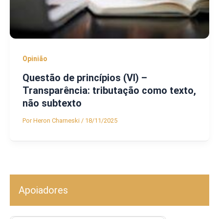
Opinião
Questão de princípios (VI) –
Transparência: tributação como texto,
não subtexto
Por
Heron Charneski
/
18/11/2025
Apoiadores