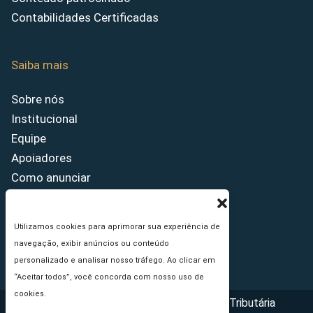
Contabilidades Certificadas
Saiba mais
Sobre nós
Institucional
Equipe
Apoiadores
Como anunciar
Fale conosco
Termos de uso
Utilizamos cookies para aprimorar sua experiência de
Política de privacidade
navegação, exibir anúncios ou conteúdo
Princípios Editoriais
personalizado e analisar nosso tráfego. Ao clicar em
“Aceitar todos”, você concorda com nosso uso de
cookies.
Copyright © 2026 - Portal da Reforma Tributária