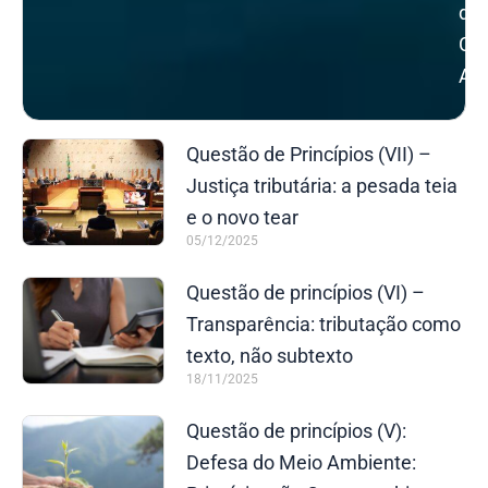
do
Cha
Adv
Questão de Princípios (VII) –
Justiça tributária: a pesada teia
e o novo tear
05/12/2025
Questão de princípios (VI) –
Transparência: tributação como
texto, não subtexto
18/11/2025
Questão de princípios (V):
Defesa do Meio Ambiente: