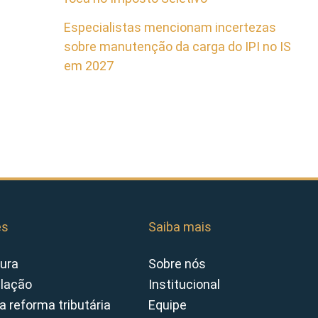
Especialistas mencionam incertezas
sobre manutenção da carga do IPI no IS
em 2027
es
Saiba mais
ura
Sobre nós
slação
Institucional
a reforma tributária
Equipe