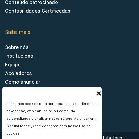
Conteúdo patrocinado
Contabilidades Certificadas
Saiba mais
Sobre nós
Institucional
Equipe
Apoiadores
Como anunciar
Fale conosco
Termos de uso
Utilizamos cookies para aprimorar sua experiência de
Política de privacidade
navegação, exibir anúncios ou conteúdo
Princípios Editoriais
personalizado e analisar nosso tráfego. Ao clicar em
“Aceitar todos”, você concorda com nosso uso de
cookies.
Copyright © 2026 - Portal da Reforma Tributária