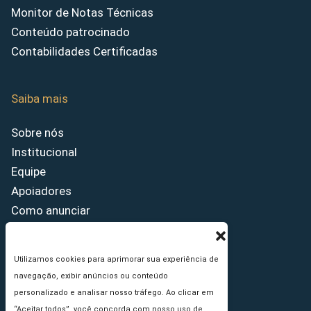
Monitor de Notas Técnicas
Conteúdo patrocinado
Contabilidades Certificadas
Saiba mais
Sobre nós
Institucional
Equipe
Apoiadores
Como anunciar
Fale conosco
Termos de uso
Utilizamos cookies para aprimorar sua experiência de
Política de privacidade
navegação, exibir anúncios ou conteúdo
Princípios Editoriais
personalizado e analisar nosso tráfego. Ao clicar em
“Aceitar todos”, você concorda com nosso uso de