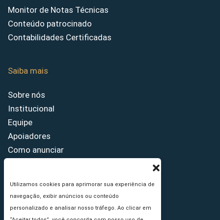
Monitor de Notas Técnicas
Conteúdo patrocinado
Contabilidades Certificadas
Saiba mais
Sobre nós
Institucional
Equipe
Apoiadores
Como anunciar
Fale conosco
Termos de uso
Utilizamos cookies para aprimorar sua experiência de
Política de privacidade
navegação, exibir anúncios ou conteúdo
Princípios Editoriais
personalizado e analisar nosso tráfego. Ao clicar em
“Aceitar todos”, você concorda com nosso uso de