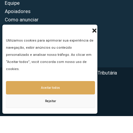
Equipe
Apoiadores
Como anunciar
Fale conosco
Termos de uso
Utilizamos cookies para aprimorar sua experiência de
Política de privacidade
navegação, exibir anúncios ou conteúdo
Princípios Editoriais
personalizado e analisar nosso tráfego. Ao clicar em
“Aceitar todos”, você concorda com nosso uso de
cookies.
Copyright © 2026 - Portal da Reforma Tributária
Aceitar todos
Rejeitar
Seu e-mail