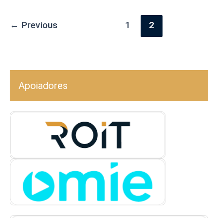
←
Previous
1
2
Apoiadores