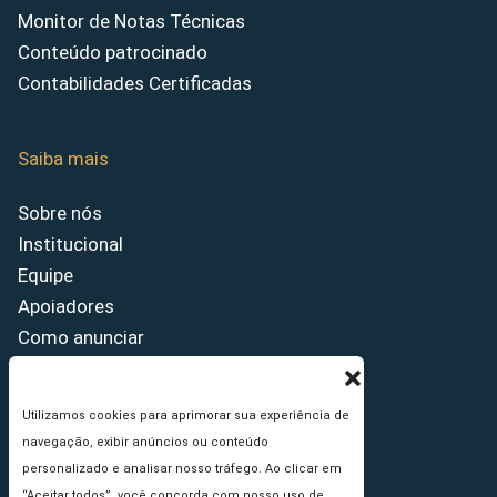
Monitor de Notas Técnicas
Conteúdo patrocinado
Contabilidades Certificadas
Saiba mais
Sobre nós
Institucional
Equipe
Apoiadores
Como anunciar
Fale conosco
Termos de uso
Utilizamos cookies para aprimorar sua experiência de
Política de privacidade
navegação, exibir anúncios ou conteúdo
Princípios Editoriais
personalizado e analisar nosso tráfego. Ao clicar em
“Aceitar todos”, você concorda com nosso uso de