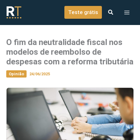
o
Ir para o conteúdo
conteúdo
Teste grátis
O fim da neutralidade fiscal nos
modelos de reembolso de
despesas com a reforma tributária
Opinião
24/06/2025