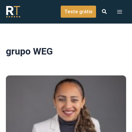
o
Ir para o conteúdo
conteúdo
Teste grátis
grupo WEG