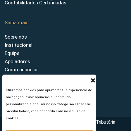
Contabilidades Certificadas
Saiba mais
Sobre nós
Institucional
Equipe
Apoiadores
Como anunciar
Fale conosco
Termos de uso
Utilizamos cookies para aprimorar sua experiência de
Política de privacidade
navegação, exibir anúncios ou conteúdo
Princípios Editoriais
personalizado e analisar nosso tráfego. Ao clicar em
“Aceitar todos”, você concorda com nosso uso de
cookies.
Copyright © 2026 - Portal da Reforma Tributária