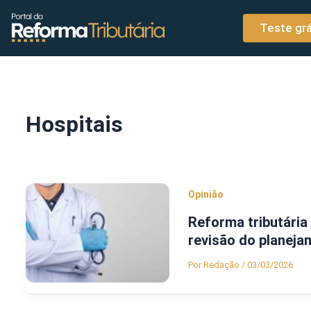
o
Ir para o conteúdo
conteúdo
Teste grá
Hospitais
Opinião
Reforma tributária
revisão do planeja
Por
Redação
/
03/03/2026