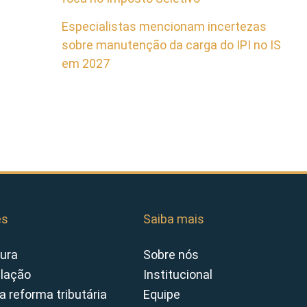
Especialistas mencionam incertezas
sobre manutenção da carga do IPI no IS
em 2027
es
Saiba mais
ura
Sobre nós
slação
Institucional
a reforma tributária
Equipe