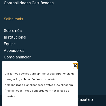
Contabilidades Certificadas
Saiba mais
Sobre nós
Institucional
Equipe
Apoiadores
Como anunciar
Fale conosco
Termos de uso
Utilizamos cookies para aprimorar sua experiência de
Política de privacidade
navegação, exibir anúncios ou conteúdo
Princípios Editoriais
personalizado e analisar nosso tráfego. Ao clicar em
“Aceitar todos”, você concorda com nosso uso de
cookies.
Copyright © 2026 - Portal da Reforma Tributária