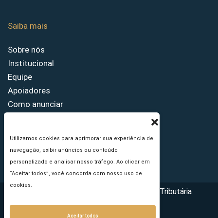
Saiba mais
Sobre nós
Institucional
Equipe
Apoiadores
Como anunciar
Fale conosco
Termos de uso
Utilizamos cookies para aprimorar sua experiência de
Política de privacidade
navegação, exibir anúncios ou conteúdo
Princípios Editoriais
personalizado e analisar nosso tráfego. Ao clicar em
“Aceitar todos”, você concorda com nosso uso de
cookies.
Copyright © 2026 - Portal da Reforma Tributária
Aceitar todos