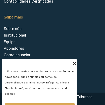
Contabilidades Certificadas
Saiba mais
Sobre nós
Institucional
Equipe
Apoiadores
Como anunciar
Fale conosco
Termos de uso
Utilizamos cookies para aprimorar sua experiência de
Política de privacidade
navegação, exibir anúncios ou conteúdo
Princípios Editoriais
personalizado e analisar nosso tráfego. Ao clicar em
“Aceitar todos”, você concorda com nosso uso de
cookies.
Copyright © 2026 - Portal da Reforma Tributária