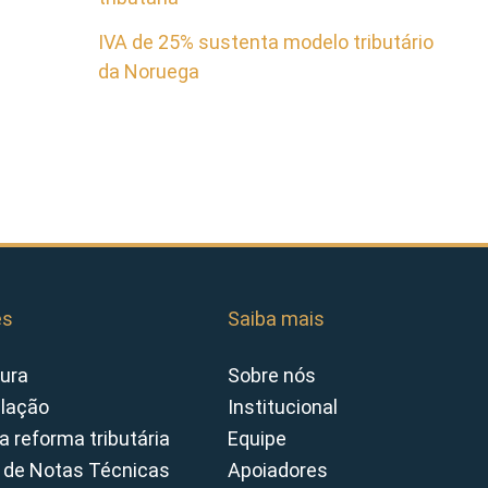
IVA de 25% sustenta modelo tributário
da Noruega
es
Saiba mais
ura
Sobre nós
slação
Institucional
a reforma tributária
Equipe
 de Notas Técnicas
Apoiadores