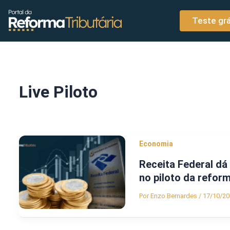
o
Ir para o conteúdo
conteúdo
Teste grá
Live Piloto
Economia
Receita Federal dá
no piloto da refor
Por
Enzo Bernardes
/
17/10/20