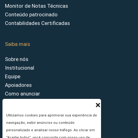
Monitor de Notas Técnicas
Conteúdo patrocinado
Contabilidades Certificadas
Saiba mais
Sobre nós
Institucional
Equipe
Apoiadores
Como anunciar
Fale conosco
Termos de uso
Utilizamos cookies para aprimorar sua experiência de
Política de privacidade
navegação, exibir anúncios ou conteúdo
Princípios Editoriais
personalizado e analisar nosso tráfego. Ao clicar em
“Aceitar todos”, você concorda com nosso uso de