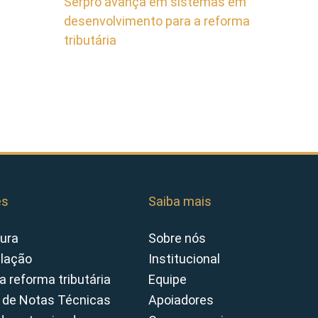
Serpro avança em sistemas em
desenvolvimento para a reforma
tributária
es
Saiba mais
ura
Sobre nós
slação
Institucional
a reforma tributária
Equipe
 de Notas Técnicas
Apoiadores