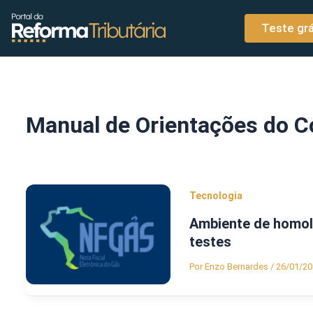
o
Ir para o conteúdo
conteúdo
Teste grá
Manual de Orientações do C
Tecnologia
Ambiente de homol
testes
Por
Enzo Bernardes
/
26/01/20