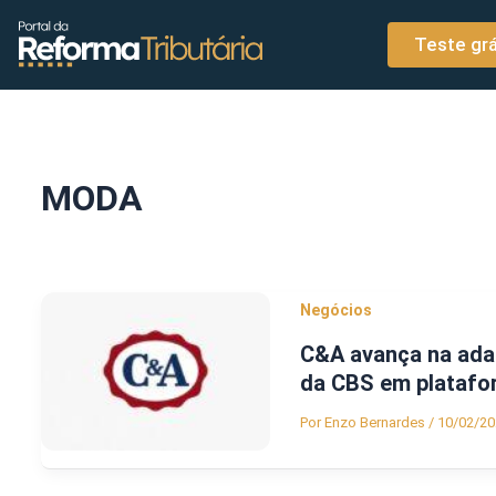
o
Ir para o conteúdo
conteúdo
Teste grá
MODA
Negócios
C&A avança na adap
da CBS em platafor
Por
Enzo Bernardes
/
10/02/20