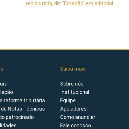
rediscutida, diz “Estadão” em editorial
es
Saiba mais
ura
Sobre nós
slação
Institucional
a reforma tributária
Equipe
 de Notas Técnicas
Apoiadores
o patrocinado
Como anunciar
lidades
Fale conosco