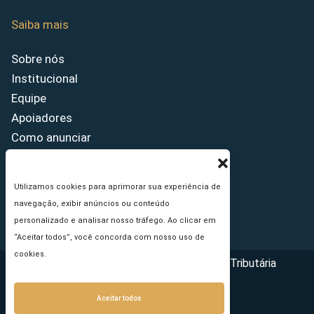
Saiba mais
Sobre nós
Institucional
Equipe
Apoiadores
Como anunciar
Fale conosco
Termos de uso
Utilizamos cookies para aprimorar sua experiência de
Política de privacidade
navegação, exibir anúncios ou conteúdo
Princípios Editoriais
personalizado e analisar nosso tráfego. Ao clicar em
“Aceitar todos”, você concorda com nosso uso de
cookies.
Copyright © 2026 - Portal da Reforma Tributária
Aceitar todos