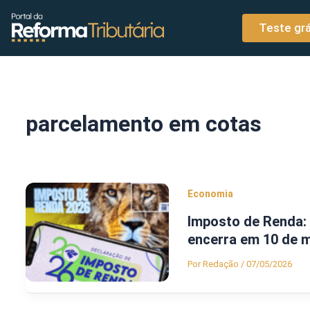
o
Ir para o conteúdo
conteúdo
Teste grá
parcelamento em cotas
Economia
Imposto de Renda: 
encerra em 10 de 
Por
Redação
/
07/05/2026