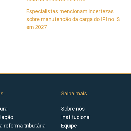
Especialistas mencionam incertezas
sobre manutenção da carga do IPI no IS
em 2027
es
Saiba mais
ura
Sobre nós
slação
Institucional
a reforma tributária
Equipe