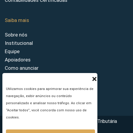
Contabilidades Certificadas
Saiba mais
Sobre nós
Institucional
Equipe
Apoiadores
Como anunciar
Fale conosco
Termos de uso
Utilizamos cookies para aprimorar sua experiência de
Política de privacidade
navegação, exibir anúncios ou conteúdo
Princípios Editoriais
personalizado e analisar nosso tráfego. Ao clicar em
“Aceitar todos”, você concorda com nosso uso de
cookies.
Copyright © 2026 - Portal da Reforma Tributária