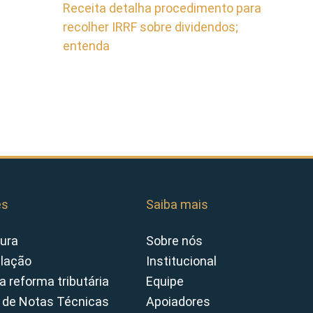
Receita detalha procedimento para
recolher IRRF sobre dividendos;
entenda
es
Saiba mais
ura
Sobre nós
slação
Institucional
a reforma tributária
Equipe
 de Notas Técnicas
Apoiadores