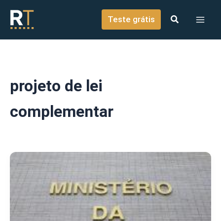
o
Ir para o conteúdo
conteúdo
Teste grátis
projeto de lei
complementar