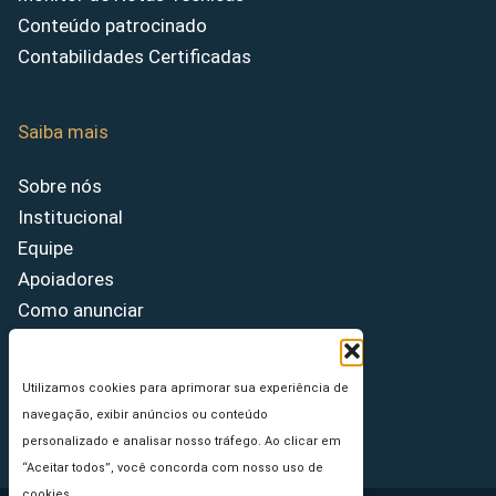
Conteúdo patrocinado
Contabilidades Certificadas
Saiba mais
Sobre nós
Institucional
Equipe
Apoiadores
Como anunciar
Fale conosco
Termos de uso
Utilizamos cookies para aprimorar sua experiência de
Política de privacidade
navegação, exibir anúncios ou conteúdo
Princípios Editoriais
personalizado e analisar nosso tráfego. Ao clicar em
“Aceitar todos”, você concorda com nosso uso de
cookies.