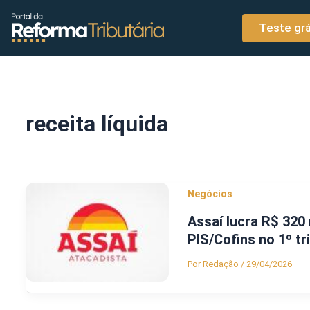
o
Ir para o conteúdo
conteúdo
Teste grá
receita líquida
Negócios
Assaí lucra R$ 320 
PIS/Cofins no 1º t
Por
Redação
/
29/04/2026