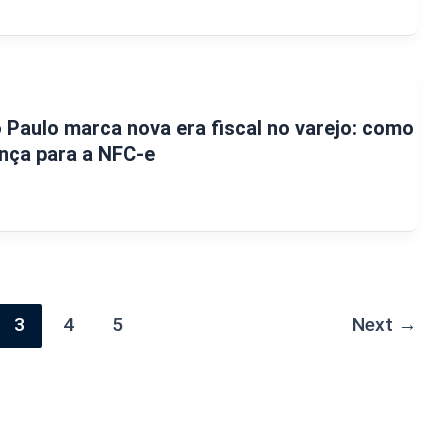
Paulo marca nova era fiscal no varejo: como
nça para a NFC-e
3
4
5
Next
→