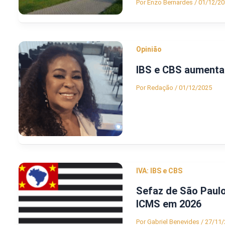
Por
Enzo Bernardes
/
01/12/20
Opinião
IBS e CBS aumenta
Por
Redação
/
01/12/2025
IVA: IBS e CBS
Sefaz de São Paulo
ICMS em 2026
Por
Gabriel Benevides
/
27/11/