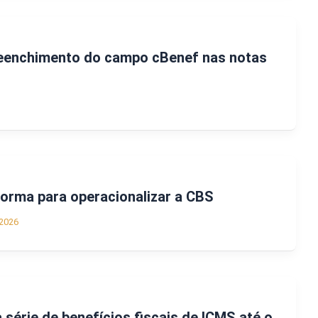
reenchimento do campo cBenef nas notas
forma para operacionalizar a CBS
2026
 série de benefícios fiscais de ICMS até o