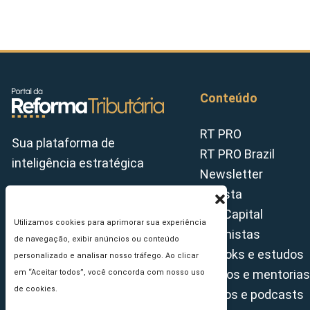
Conteúdo
RT PRO
Sua plataforma de
RT PRO Brazil
inteligência estratégica
Newsletter
Revista
Tax Capital
Utilizamos cookies para aprimorar sua experiência
Colunistas
de navegação, exibir anúncios ou conteúdo
E-books e estudos
personalizado e analisar nosso tráfego. Ao clicar
Cursos e mentorias
em “Aceitar todos”, você concorda com nosso uso
de cookies.
Vídeos e podcasts