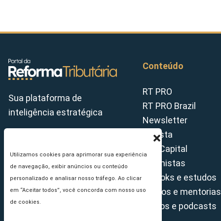
Conteúdo
RT PRO
Sua plataforma de
RT PRO Brazil
inteligência estratégica
Newsletter
Revista
Tax Capital
Utilizamos cookies para aprimorar sua experiência
Colunistas
de navegação, exibir anúncios ou conteúdo
E-books e estudos
personalizado e analisar nosso tráfego. Ao clicar
Cursos e mentorias
em “Aceitar todos”, você concorda com nosso uso
de cookies.
Vídeos e podcasts