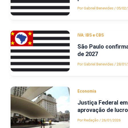
Por
Gabriel Benevides
/
05/02/
IVA: IBS e CBS
São Paulo confirma
de 2027
Por
Gabriel Benevides
/
28/01/
Economia
Justiça Federal em
aprovação de lucro
Por
Redação
/
26/01/2026