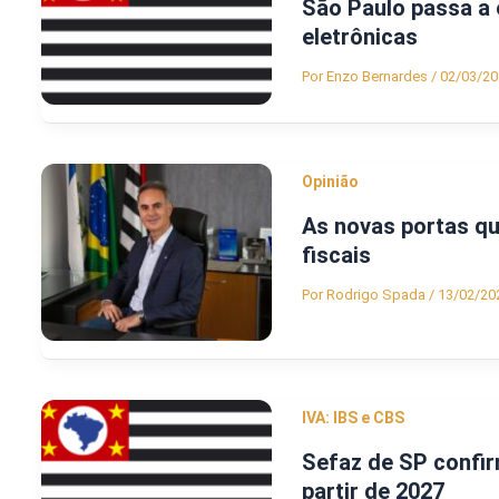
São Paulo passa a 
eletrônicas
Por
Enzo Bernardes
/
02/03/20
Opinião
As novas portas qu
fiscais
Por
Rodrigo Spada
/
13/02/20
IVA: IBS e CBS
Sefaz de SP confi
partir de 2027