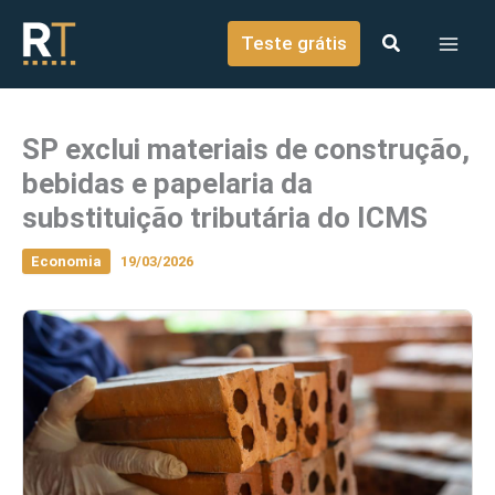
o
Ir para o conteúdo
conteúdo
Teste grátis
SP exclui materiais de construção,
bebidas e papelaria da
substituição tributária do ICMS
Economia
19/03/2026