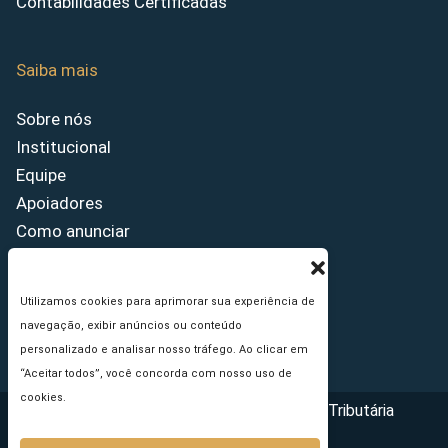
Contabilidades Certificadas
Saiba mais
Sobre nós
Institucional
Equipe
Apoiadores
Como anunciar
Fale conosco
Termos de uso
Utilizamos cookies para aprimorar sua experiência de
Política de privacidade
navegação, exibir anúncios ou conteúdo
Princípios Editoriais
personalizado e analisar nosso tráfego. Ao clicar em
“Aceitar todos”, você concorda com nosso uso de
cookies.
Copyright © 2026 - Portal da Reforma Tributária