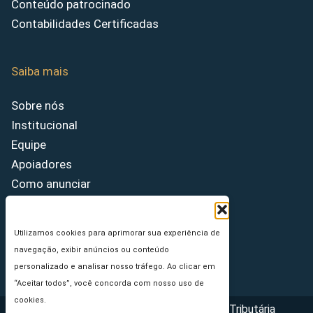
Conteúdo patrocinado
Contabilidades Certificadas
Saiba mais
Sobre nós
Institucional
Equipe
Apoiadores
Como anunciar
Fale conosco
Termos de uso
Utilizamos cookies para aprimorar sua experiência de
Política de privacidade
navegação, exibir anúncios ou conteúdo
Princípios Editoriais
personalizado e analisar nosso tráfego. Ao clicar em
“Aceitar todos”, você concorda com nosso uso de
cookies.
Copyright © 2026 - Portal da Reforma Tributária